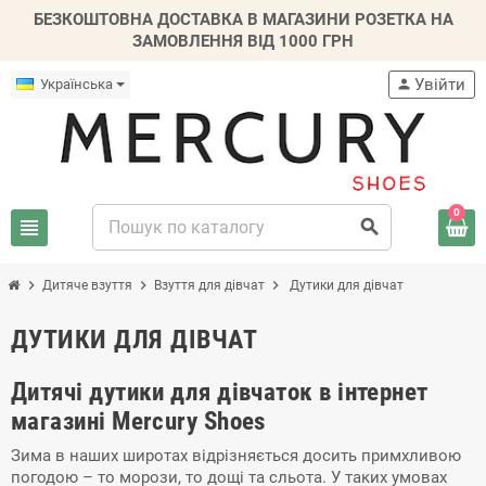
БЕЗКОШТОВНА ДОСТАВКА В МАГАЗИНИ РОЗЕТКА НА
ЗАМОВЛЕННЯ ВІД 1000 ГРН
Увійти
Українська
person
0
view_headline
search
chevron_right
chevron_right
chevron_right
Дитяче взуття
Взуття для дівчат
Дутики для дівчат
ДУТИКИ ДЛЯ ДІВЧАТ
Дитячі дутики для дівчаток в інтернет
магазині Mercury Shoes
Зима в наших широтах відрізняється досить примхливою
погодою – то морози, то дощі та сльота. У таких умовах