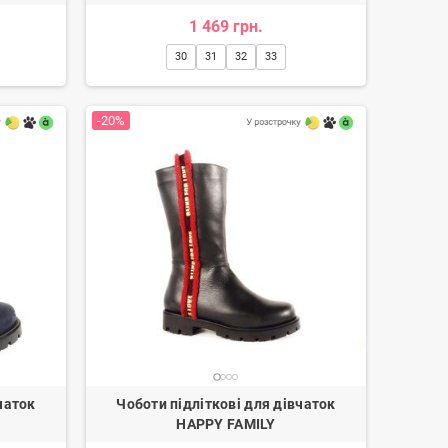
1 469 грн.
30
31
32
33
-20%
чаток
Чоботи підліткові для дівчаток
HAPPY FAMILY