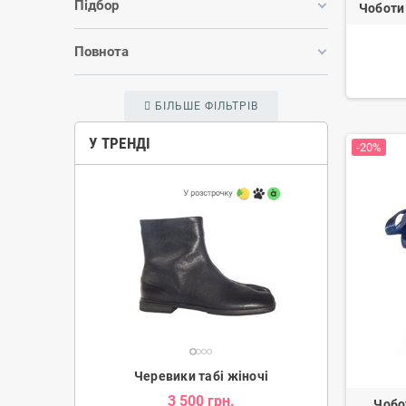
Підбор
Чоботи
Повнота
БІЛЬШЕ ФІЛЬТРІВ
У ТРЕНДІ
-20%
ки жіночі
Черевики табі жіночі
Уг
н.
3 500 грн.
2 080 гр
Чобо