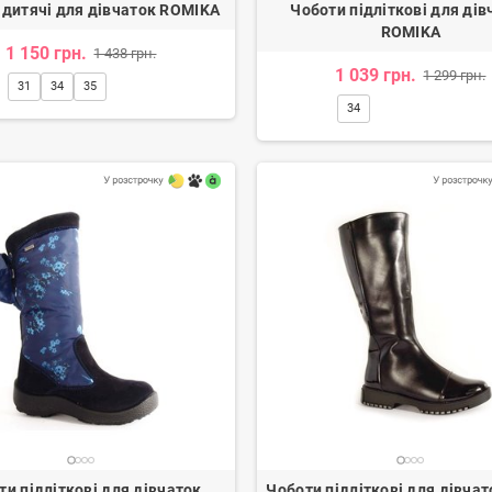
 дитячі для дівчаток ROMIKA
Чоботи підліткові для дів
ROMIKA
1 150 грн.
1 438 грн.
1 039 грн.
1 299 грн.
31
34
35
34
ги жіночі
Туфлі жіночі
н.
3 080 грн.
2 600 грн.
-20%
ти підліткові для дівчаток
Чоботи підліткові для дівчат