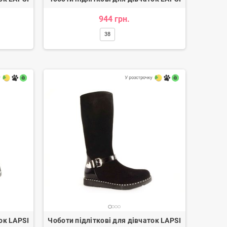
944 грн.
38
Балетки жіночі
91 грн.
1 114 грн.
-20%
ок LAPSI
Чоботи підліткові для дівчаток LAPSI