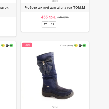
чаток
Чоботи дитячі для дівчаток TOM.M
435 грн.
544 грн.
27
29
-20%