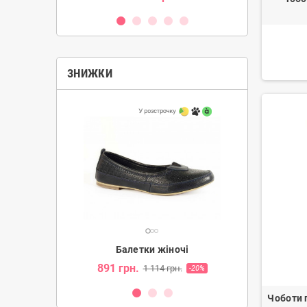
ЗНИЖКИ
ночі
Балетки жіночі
Бале
891 грн.
891 грн
грн.
1 114 грн.
-20%
-20%
Чоботи 