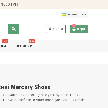
 1000 ГРН
Українська
0
search
person
Увійти
0 грн.
-50%
NEW
ЖКИ
НОВИНКИ
зині Mercury Shoes
тьки. Адже важливо, щоб взуття було не тільки
ти дитячі чоботи, в яких поєднуються ці якості: