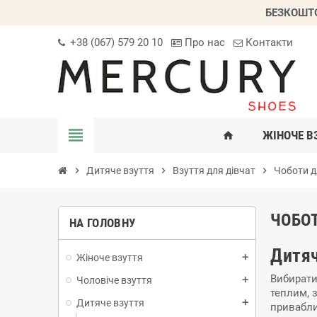
БЕЗКОШТО
+38 (067) 579 20 10
Про нас
Контакти
view_headline
ЖІНОЧЕ В
home
chevron_right
Дитяче взуття
chevron_right
Взуття для дівчат
chevron_right
Чоботи д
ЧОБОТ
НА ГОЛОВНУ
Дитяч
Жіноче взуття
add
Вибирати
Чоловіче взуття
add
теплим, 
Дитяче взуття
add
приваблив