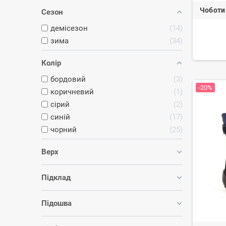
Чоботи
Сезон
демісезон
14
зима
34
Колір
бордовий
3
-20%
коричневий
1
сірий
2
синій
17
чорний
25
Верх
Підклад
Підошва