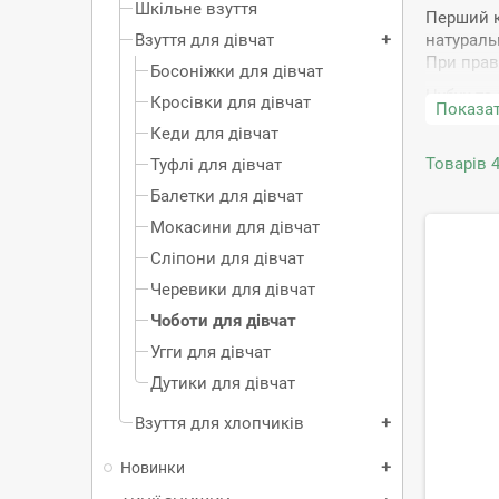
Шкільне взуття
Перший к
Взуття для дівчат
натуральн
add
При прав
Босоніжки для дівчат
Нубук та
Кросівки для дівчат
Показат
Але ви мо
Кеди для дівчат
розважал
Товарів 4
Туфлі для дівчат
Актуальн
Балетки для дівчат
особливі
Мокасини для дівчат
Носок ма
не може 
Сліпони для дівчат
ніжка шв
Черевики для дівчат
Тип заст
Чоботи для дівчат
взуття. 
Угги для дівчат
Дитячі ч
Дутики для дівчат
від ковз
створити
Взуття для хлопчиків
add
Модні
Новинки
add
Щоб купи