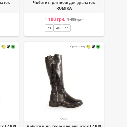
чаток
Чоботи підліткові для дівчаток
ROMIKA
1 188 грн.
1 485 грн.
34
36
37
Лофери жіночі
Черевики ковбойки жіночі
3 350 грн.
4 170 грн.
ок LAPSI
Чоботи підліткові для дівчаток LAPSI