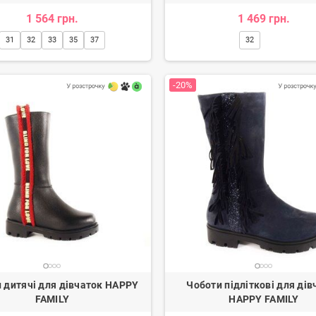
1 564 грн.
1 469 грн.
31
32
33
35
37
32
-20%
 дитячі для дівчаток HAPPY
Чоботи підліткові для дів
FAMILY
HAPPY FAMILY