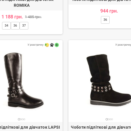
ROMIKA
944 грн.
1 188 грн.
1 485 грн.
36
34
36
37
тки жіночі
Балетки жіночі
.
907 грн.
8
1 114 грн.
1 134 грн.
-20%
-20%
підліткові для дівчаток LAPSI
Чоботи підліткові для дівчат