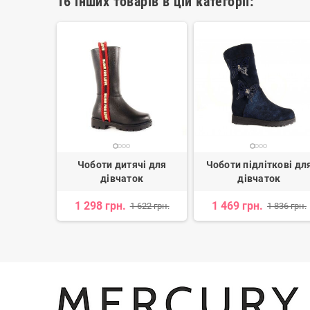
16 інших товарів в цій категорії:
чі для
Чоботи дитячі для
Чоботи підліткові дл
ок
дівчаток
дівчаток
1 298 грн.
1 469 грн.
 438 грн.
1 622 грн.
1 836 грн.