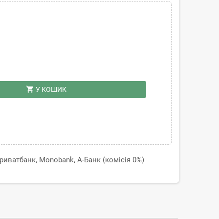
shopping_cart
У КОШИК
иватбанк, Monobank, А-Банк (комісія 0%)