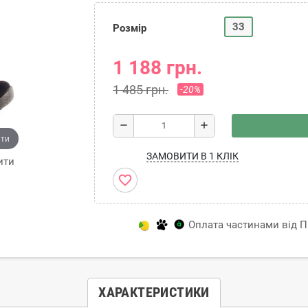
33
Розмір
1 188 грн.
1 485 грн.
-20%
remove
add
ити
ЗАМОВИТИ В 1 КЛІК
ити
favorite_border
Оплата частинами від Пр
ХАРАКТЕРИСТИКИ