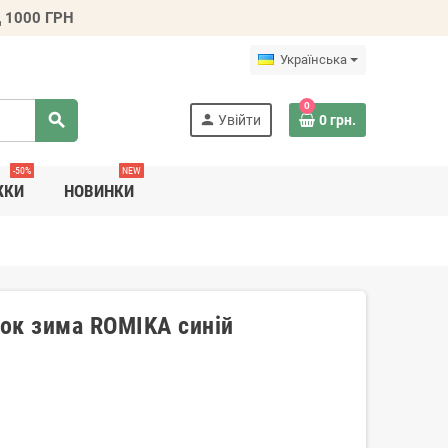
 1000 ГРН
Українська
0
search
person
Увійти
0 грн.
-50%
NEW
ЖКИ
НОВИНКИ
ток зима ROMIKA синій