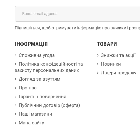
Підпишіться, щоб отримувати інформацію про знижки і розп
ІНФОРМАЦІЯ
ТОВАРИ
Споживча угода
Знижки та акції
Політика конфідеційності та
Новинки
захисту персональних даних
Лідери продажу
Догляд за взуттям
Про нас
Гарантії і повернення
Публічний договір (оферта)
Наші магазини
Мапа сайту