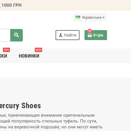
 1000 ГРН
Українська
0
search
person
Увійти
0 грн.
-50%
NEW
ЖКИ
НОВИНКИ
ercury Shoes
ильи, привлекающие внимание оригинальным
щий популярность стильных туфель. По сути,
ины на веревочной подошве, но они могут иметь