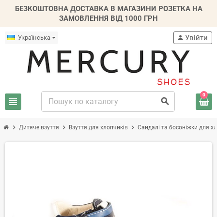
БЕЗКОШТОВНА ДОСТАВКА В МАГАЗИНИ РОЗЕТКА НА
ЗАМОВЛЕННЯ ВІД 1000 ГРН
Увійти
Українська
person
0
view_headline
search
chevron_right
chevron_right
chevron_right
Дитяче взуття
Взуття для хлопчиків
Сандалі та босоніжки для х
-20%