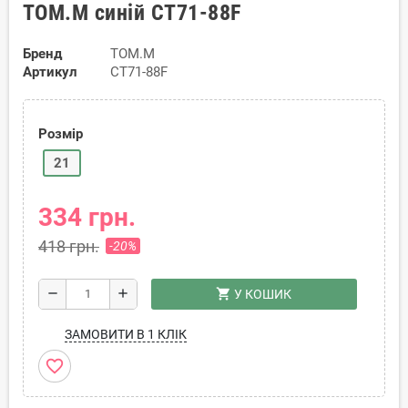
TOM.M синій CT71-88F
Бренд
TOM.M
Артикул
CT71-88F
Розмір
21
334 грн.
418 грн.
-20%
shopping_cart
remove
add
У КОШИК
ЗАМОВИТИ В 1 КЛІК
favorite_border