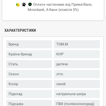
Оплата частинами від Приватбанк,
Monobank, А-Банк (комісія 0%)
ХАРАКТЕРИСТИКИ
Бренд
TOM.M
Країна бренду
КНР
Стать
дитяче
Сезон
літо
Колір
синій
Підклад
натуральна шкіра
Підошва
ПВХ (полівінілхлорид)