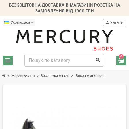
БЕЗКОШТОВНА ДОСТАВКА В МАГАЗИНИ РОЗЕТКА НА
ЗАМОВЛЕННЯ ВІД 1000 ГРН
Увійти
Українська
person
0
view_headline
search
chevron_right
chevron_right
chevron_right
Жіноче взуття
Босоніжки жіночі
Босоніжки жіночі
-20%