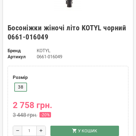
Босоніжки жіночі літо KOTYL чорний
0661-016049
Бренд
KOTYL
Артикул
0661-016049
Розмір
38
2 758 грн.
3 448 грн.
-20%
shopping_cart
remove
add
У КОШИК