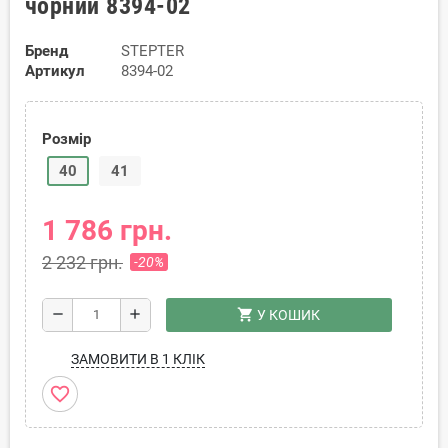
чорний 8394-02
Бренд
STEPTER
Артикул
8394-02
Розмір
40
41
1 786 грн.
2 232 грн.
-20%
shopping_cart
remove
add
У КОШИК
ЗАМОВИТИ В 1 КЛІК
favorite_border