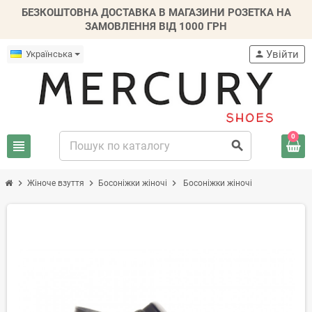
БЕЗКОШТОВНА ДОСТАВКА В МАГАЗИНИ РОЗЕТКА НА
ЗАМОВЛЕННЯ ВІД 1000 ГРН
Увійти
Українська
person
0
view_headline
search
chevron_right
chevron_right
chevron_right
Жіноче взуття
Босоніжки жіночі
Босоніжки жіночі
-20%