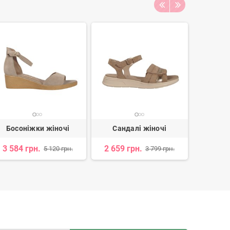
Босоніжки жіночі
Сандалі жіночі
Босон
3 584 грн.
2 659 грн.
3 535 
5 120 грн.
3 799 грн.