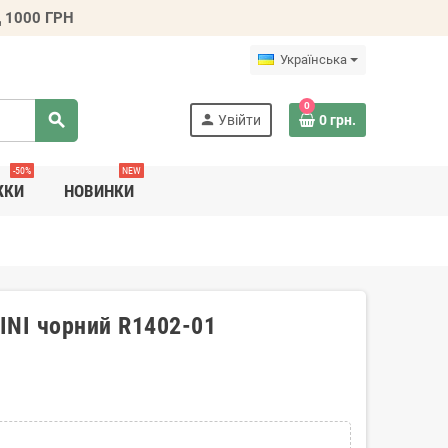
 1000 ГРН
Українська
0
search
person
Увійти
0 грн.
-50%
NEW
ЖКИ
НОВИНКИ
LINI чорний R1402-01