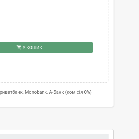
shopping_cart
У КОШИК
иватбанк, Monobank, А-Банк (комісія 0%)