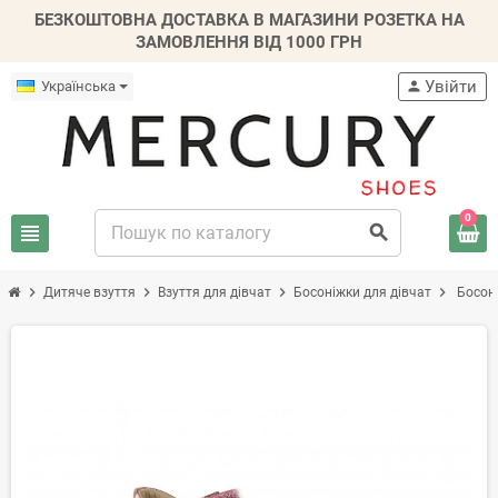
БЕЗКОШТОВНА ДОСТАВКА В МАГАЗИНИ РОЗЕТКА НА
ЗАМОВЛЕННЯ ВІД 1000 ГРН
Увійти
Українська
person
0
view_headline
search
chevron_right
chevron_right
chevron_right
chevron_right
Дитяче взуття
Взуття для дівчат
Босоніжки для дівчат
Босоні
-30%