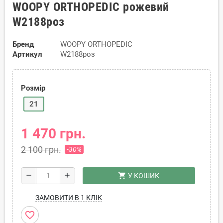
WOOPY ORTHOPEDIC рожевий
W2188роз
Бренд
WOOPY ORTHOPEDIC
Артикул
W2188роз
Розмір
21
1 470 грн.
2 100 грн.
-30%
shopping_cart
remove
add
У КОШИК
ЗАМОВИТИ В 1 КЛІК
favorite_border