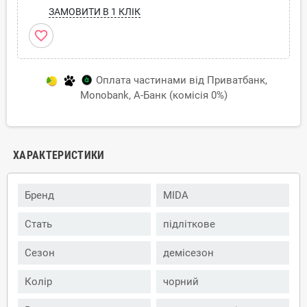
ЗАМОВИТИ В 1 КЛІК
favorite_border
Оплата частинами від Приватбанк,
Monobank, А-Банк (комісія 0%)
ХАРАКТЕРИСТИКИ
Бренд
MIDA
Стать
підліткове
Сезон
демісезон
Колір
чорний