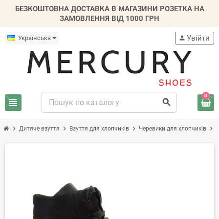
БЕЗКОШТОВНА ДОСТАВКА В МАГАЗИНИ РОЗЕТКА НА
ЗАМОВЛЕННЯ ВІД 1000 ГРН
Увійти
Українська
person
0
view_headline
search
chevron_right
chevron_right
chevron_right
chevron_right
Дитяче взуття
Взуття для хлопчиків
Черевики для хлопчиків