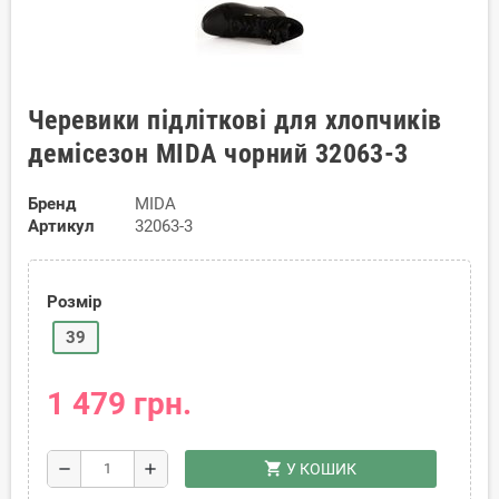
Черевики підліткові для хлопчиків
демісезон MIDA чорний 32063-3
Бренд
MIDA
Артикул
32063-3
Розмір
39
1 479 грн.
shopping_cart
remove
add
У КОШИК