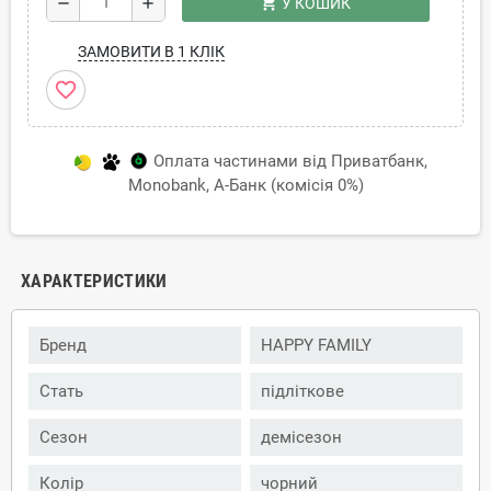
shopping_cart
remove
add
У КОШИК
ЗАМОВИТИ В 1 КЛІК
favorite_border
Оплата частинами від Приватбанк,
Monobank, А-Банк (комісія 0%)
ХАРАКТЕРИСТИКИ
Бренд
HAPPY FAMILY
Стать
підліткове
Сезон
демісезон
Колір
чорний