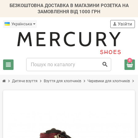
БЕЗКОШТОВНА ДОСТАВКА В МАГАЗИНИ РОЗЕТКА НА
ЗАМОВЛЕННЯ ВІД 1000 ГРН
Увійти
Українська
person
0
view_headline
search
chevron_right
chevron_right
chevron_right
chevron_right
Дитяче взуття
Взуття для хлопчиків
Черевики для хлопчиків