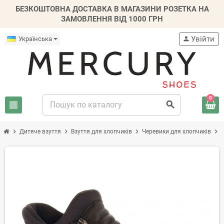
БЕЗКОШТОВНА ДОСТАВКА В МАГАЗИНИ РОЗЕТКА НА
ЗАМОВЛЕННЯ ВІД 1000 ГРН
Увійти
Українська
person
0
view_headline
search
chevron_right
chevron_right
chevron_right
chevron_right
Дитяче взуття
Взуття для хлопчиків
Черевики для хлопчиків