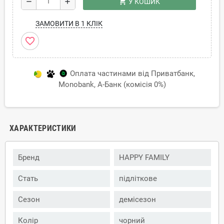
shopping_cart
remove
add
У КОШИК
ЗАМОВИТИ В 1 КЛІК
favorite_border
Оплата частинами від Приватбанк,
Monobank, А-Банк (комісія 0%)
ХАРАКТЕРИСТИКИ
Бренд
HAPPY FAMILY
Стать
підліткове
Сезон
демісезон
Колір
чорний