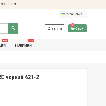
 1000 ГРН
Українська
0
search
person
Увійти
0 грн.
-50%
NEW
ЖКИ
НОВИНКИ
RE чорний 621-2