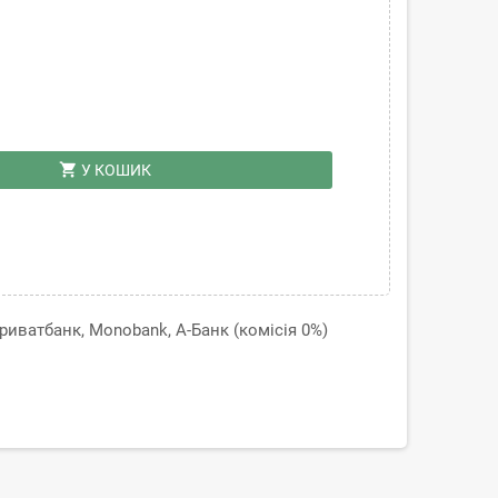
shopping_cart
У КОШИК
иватбанк, Monobank, А-Банк (комісія 0%)