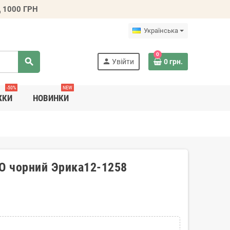
 1000 ГРН
Українська
0
search
person
Увійти
0 грн.
-50%
NEW
ЖКИ
НОВИНКИ
KO чорний Эрика12-1258