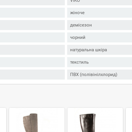
VIKO
жіноче
демісезон
чорний
натуральна шкіра
текстиль
ПВХ (полівінілхлорид)