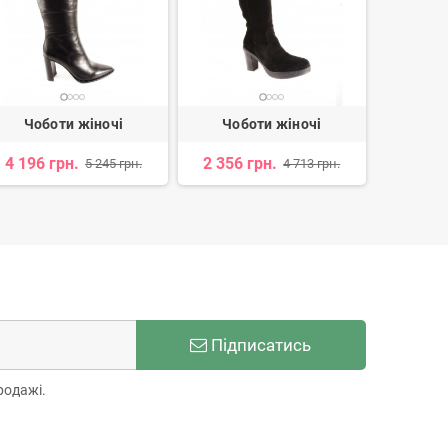
Чоботи жіночі
Чоботи жіночі
Чоб
4 196 грн.
2 356 грн.
3 477 
5 245 грн.
4 713 грн.
Підписатись
родажі.