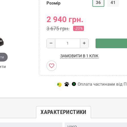
36
41
Розмір
2 940 грн.
3 675 грн.
-20%
remove
add
ЗАМОВИТИ В 1 КЛІК
ити
favorite_border
ити
Оплата частинами від Пр
ХАРАКТЕРИСТИКИ