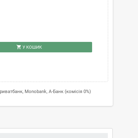
shopping_cart
У КОШИК
иватбанк, Monobank, А-Банк (комісія 0%)