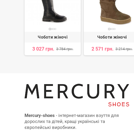
ночі
Чоботи жіночі
Чоботи жіночі
3 027 грн.
2 571 грн.
 570 грн.
3 784 грн.
3 214 грн.
Mercury-shoes
- інтернет-магазин взуття для
дорослих та дітей, кращі українські та
європейські виробники.