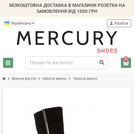
БЕЗКОШТОВНА ДОСТАВКА В МАГАЗИНИ РОЗЕТКА НА
ЗАМОВЛЕННЯ ВІД 1000 ГРН
Увійти
Українська
person
0
view_headline
search
chevron_right
chevron_right
chevron_right
Жіноче взуття
Чоботи жіночі
Чоботи жіночі
-20%