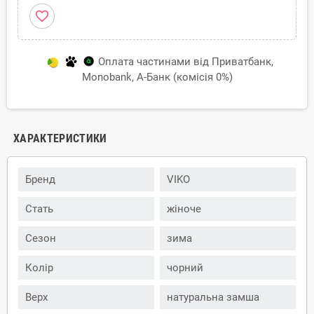
favorite_border
Оплата частинами від Приватбанк,
Monobank, А-Банк (комісія 0%)
ХАРАКТЕРИСТИКИ
Бренд
VIKO
Стать
жіноче
Сезон
зима
Колір
чорний
Верх
натуральна замша