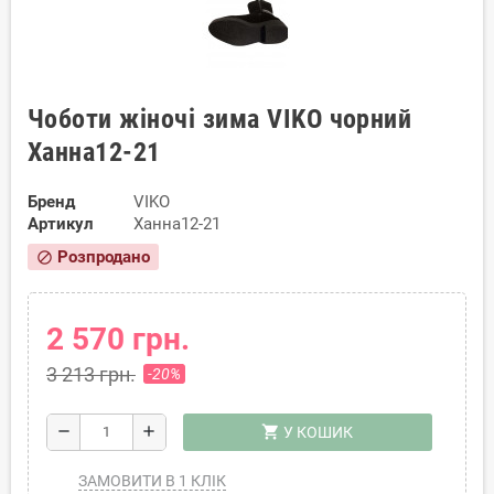
Чоботи жіночі зима VIKO чорний
Ханна12-21
Бренд
VIKO
Артикул
Ханна12-21
Розпродано
block
2 570 грн.
3 213 грн.
-20%
shopping_cart
remove
add
У КОШИК
ЗАМОВИТИ В 1 КЛІК