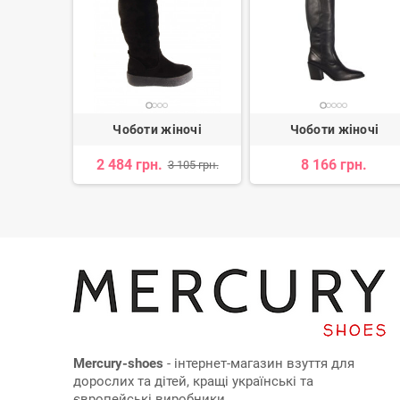
ночі
Чоботи жіночі
Чоботи жіночі
2 484 грн.
8 166 грн.
 041 грн.
3 105 грн.
Mercury-shoes
- інтернет-магазин взуття для
дорослих та дітей, кращі українські та
європейські виробники.