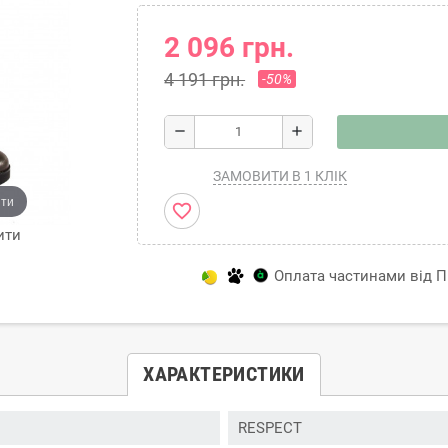
2 096 грн.
4 191 грн.
-50%
remove
add
ЗАМОВИТИ В 1 КЛІК
ити
favorite_border
ити
Оплата частинами від Пр
ХАРАКТЕРИСТИКИ
RESPECT