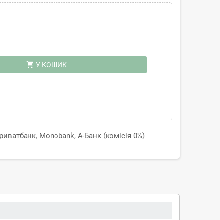
shopping_cart
У КОШИК
иватбанк, Monobank, А-Банк (комісія 0%)