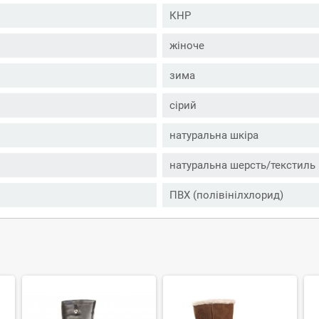
КНР
жіноче
зима
сірий
натуральна шкіра
натуральна шерсть/текстиль
ПВХ (полівінілхлорид)