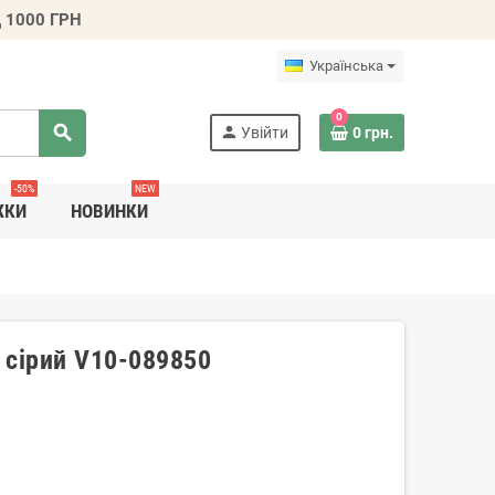
 1000 ГРН
Українська
0
search
person
Увійти
0 грн.
-50%
NEW
ЖКИ
НОВИНКИ
 сірий V10-089850