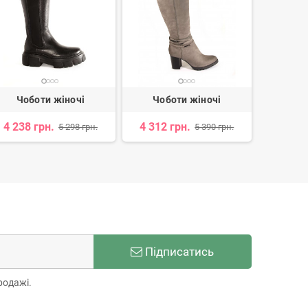
Чоботи жіночі
Чоботи жіночі
Чоб
4 238 грн.
4 312 грн.
4 312 
5 298 грн.
5 390 грн.
Підписатись
родажі.