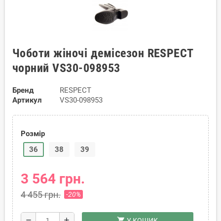
Чоботи жіночі демісезон RESPECT
чорний VS30-098953
Бренд
RESPECT
Артикул
VS30-098953
Розмір
36
38
39
3 564 грн.
4 455 грн.
-20%
shopping_cart
remove
add
У КОШИК