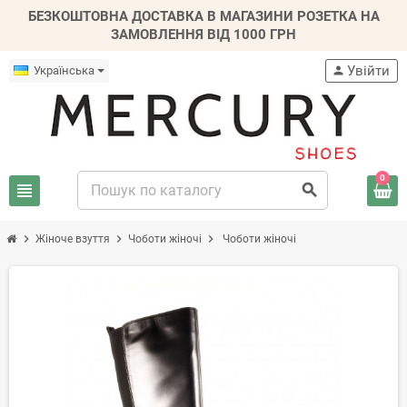
БЕЗКОШТОВНА ДОСТАВКА В МАГАЗИНИ РОЗЕТКА НА
ЗАМОВЛЕННЯ ВІД 1000 ГРН
Увійти
Українська
person
0
view_headline
search
chevron_right
chevron_right
chevron_right
Жіноче взуття
Чоботи жіночі
Чоботи жіночі
-20%