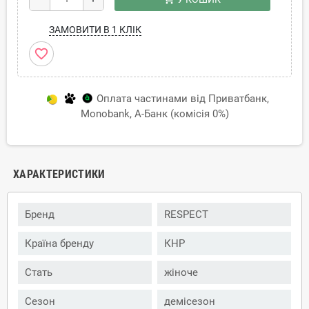
ЗАМОВИТИ В 1 КЛІК
favorite_border
Оплата частинами від Приватбанк,
Monobank, А-Банк (комісія 0%)
ХАРАКТЕРИСТИКИ
Бренд
RESPECT
Країна бренду
КНР
Стать
жіноче
Сезон
демісезон