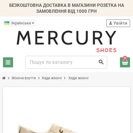
БЕЗКОШТОВНА ДОСТАВКА В МАГАЗИНИ РОЗЕТКА НА
ЗАМОВЛЕННЯ ВІД 1000 ГРН
Увійти
Українська
person
0
view_headline
search
chevron_right
chevron_right
chevron_right
Жіноче взуття
Кеди жіночі
Кеди жіночі