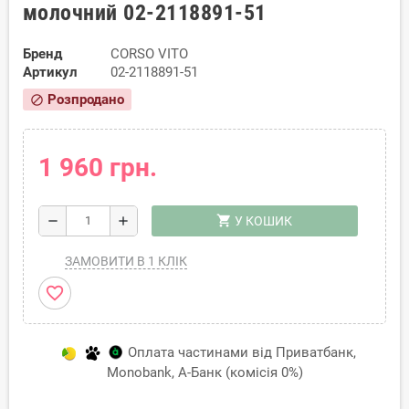
молочний 02-2118891-51
Бренд
CORSO VITO
Артикул
02-2118891-51
Розпродано
block
1 960 грн.
shopping_cart
remove
add
У КОШИК
ЗАМОВИТИ В 1 КЛІК
favorite_border
Оплата частинами від Приватбанк,
Monobank, А-Банк (комісія 0%)