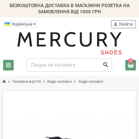
БЕЗКОШТОВНА ДОСТАВКА В МАГАЗИНИ РОЗЕТКА НА
ЗАМОВЛЕННЯ ВІД 1000 ГРН
Увійти
Українська
person
0
view_headline
search
chevron_right
chevron_right
chevron_right
Чоловіче взуття
Кеди чоловічі
Кеди чоловічі