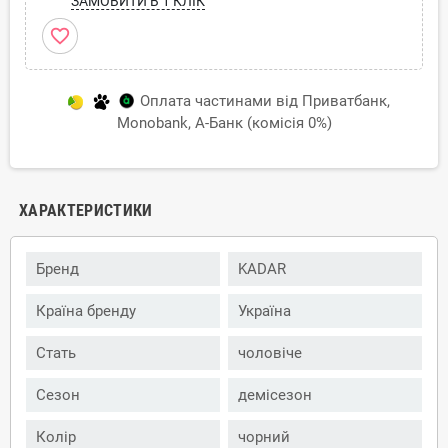
ЗАМОВИТИ В 1 КЛІК
favorite_border
Оплата частинами від Приватбанк,
Monobank, А-Банк (комісія 0%)
ХАРАКТЕРИСТИКИ
Бренд
KADAR
Країна бренду
Україна
Стать
чоловіче
Сезон
демісезон
Колір
чорний