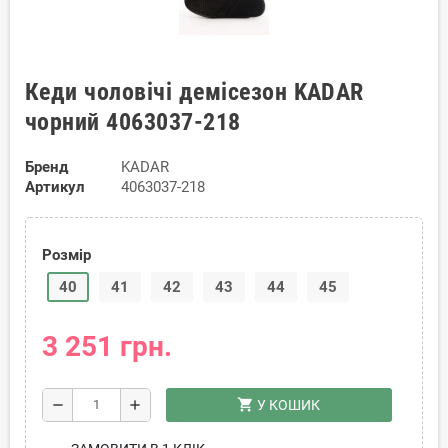
Кеди чоловічі демісезон KADAR
чорний 4063037-218
Бренд
KADAR
Артикул
4063037-218
Розмір
40
41
42
43
44
45
3 251 грн.
shopping_cart
remove
add
У КОШИК