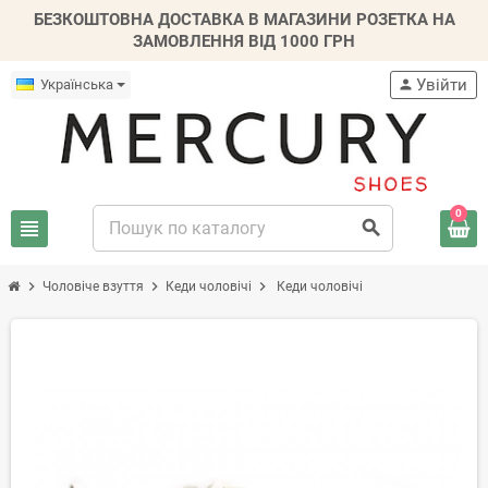
БЕЗКОШТОВНА ДОСТАВКА В МАГАЗИНИ РОЗЕТКА НА
ЗАМОВЛЕННЯ ВІД 1000 ГРН
Увійти
Українська
person
0
view_headline
search
chevron_right
chevron_right
chevron_right
Чоловіче взуття
Кеди чоловічі
Кеди чоловічі
-20%