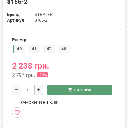
8166-2
Бренд
STEPTER
Артикул
8166-2
Розмір
40
41
42
45
2 238 грн.
2 797 грн.
-20%
shopping_cart
remove
add
У КОШИК
ЗАМОВИТИ В 1 КЛІК
favorite_border