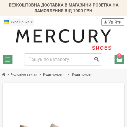
БЕЗКОШТОВНА ДОСТАВКА В МАГАЗИНИ РОЗЕТКА НА
ЗАМОВЛЕННЯ ВІД 1000 ГРН
Увійти
Українська
person
0
view_headline
search
chevron_right
chevron_right
chevron_right
Чоловіче взуття
Кеди чоловічі
Кеди чоловічі