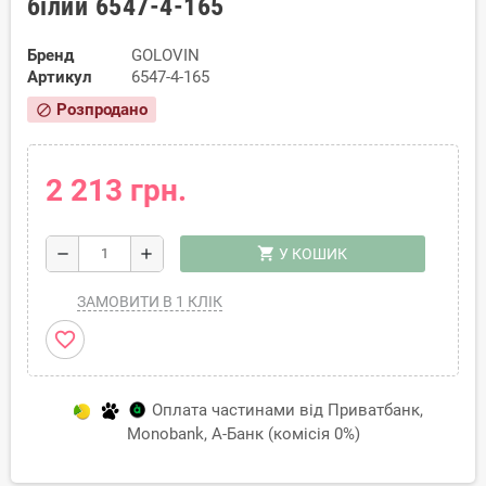
білий 6547-4-165
Бренд
GOLOVIN
Артикул
6547-4-165
Розпродано
block
2 213 грн.
shopping_cart
remove
add
У КОШИК
ЗАМОВИТИ В 1 КЛІК
favorite_border
Оплата частинами від Приватбанк,
Monobank, А-Банк (комісія 0%)