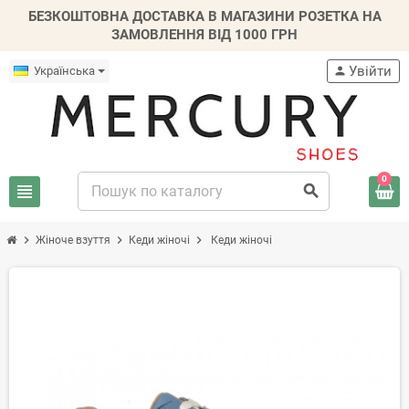
БЕЗКОШТОВНА ДОСТАВКА В МАГАЗИНИ РОЗЕТКА НА
ЗАМОВЛЕННЯ ВІД 1000 ГРН
Увійти
Українська
person
0
view_headline
search
chevron_right
chevron_right
chevron_right
Жіноче взуття
Кеди жіночі
Кеди жіночі
-30%