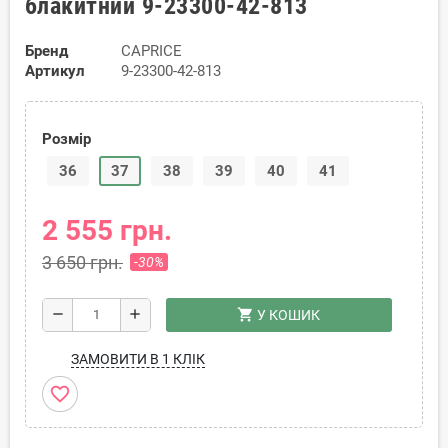
блакитний 9-23300-42-813
Бренд
CAPRICE
Артикул
9-23300-42-813
Розмір
36
37
38
39
40
41
2 555 грн.
3 650 грн.
-30%
shopping_cart
remove
add
У КОШИК
ЗАМОВИТИ В 1 КЛІК
favorite_border