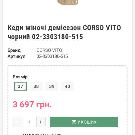
Кеди жіночі демісезон CORSO VITO
чорний 02-3303180-515
Бренд
CORSO VITO
Артикул
02-3303180-515
Розмір
37
38
39
40
3 697 грн.
shopping_cart
remove
add
У КОШИК