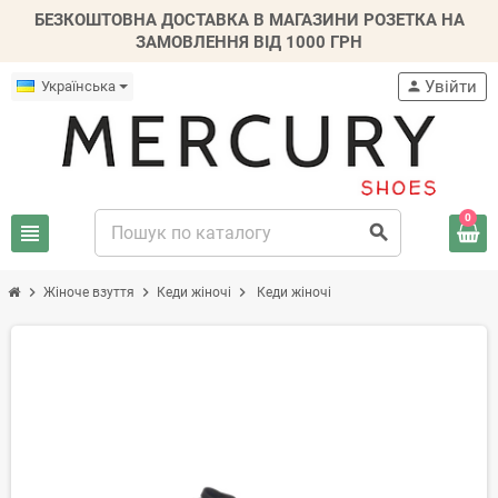
БЕЗКОШТОВНА ДОСТАВКА В МАГАЗИНИ РОЗЕТКА НА
ЗАМОВЛЕННЯ ВІД 1000 ГРН
Увійти
Українська
person
0
view_headline
search
chevron_right
chevron_right
chevron_right
Жіноче взуття
Кеди жіночі
Кеди жіночі