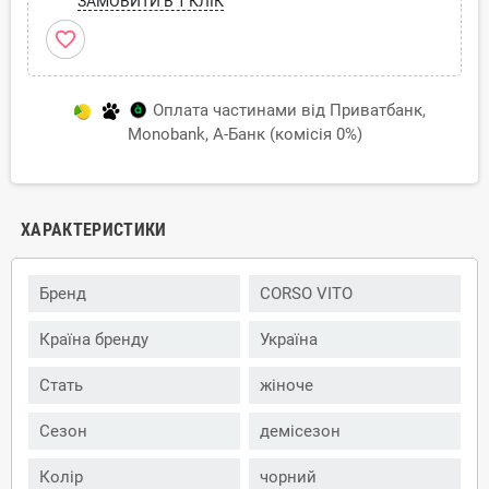
ЗАМОВИТИ В 1 КЛІК
favorite_border
Оплата частинами від Приватбанк,
Monobank, А-Банк (комісія 0%)
ХАРАКТЕРИСТИКИ
Бренд
CORSO VITO
Країна бренду
Україна
Стать
жіноче
Сезон
демісезон
Колір
чорний