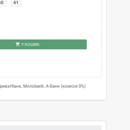
40
41
shopping_cart
У КОШИК
иватбанк, Monobank, А-Банк (комісія 0%)