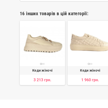
16 інших товарів в цій категорії:
очі
Кеди жіночі
Кеди жіночі
н.
3 213 грн.
1 960 грн.