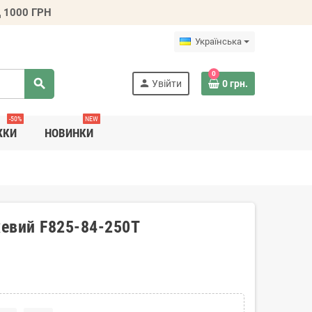
 1000 ГРН
Українська
0
search
person
Увійти
0 грн.
-50%
NEW
ЖКИ
НОВИНКИ
жевий F825-84-250T