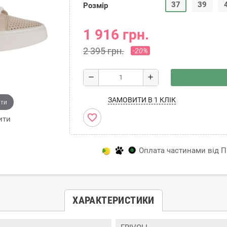
37
39
Розмір
1 916 грн.
2 395 грн.
-20%
remove
add
ЗАМОВИТИ В 1 КЛІК
ити
favorite_border
ити
Оплата частинами від Пр
ХАРАКТЕРИСТИКИ