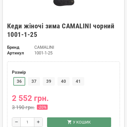
Кеди жіночі зима CAMALINI чорний
1001-1-25
Бренд
CAMALINI
Артикул
1001-1-25
Розмір
36
37
39
40
41
2 552 грн.
3 190 грн.
-20%
shopping_cart
remove
add
У КОШИК