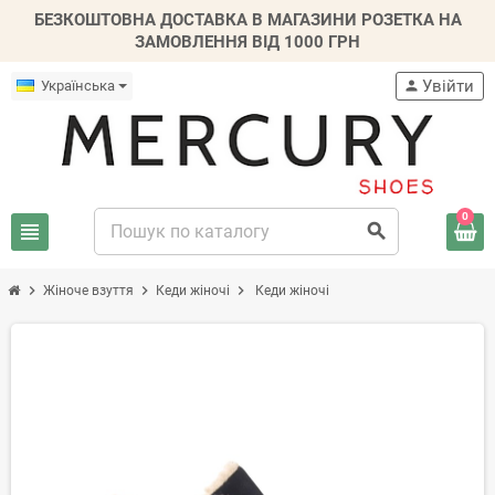
БЕЗКОШТОВНА ДОСТАВКА В МАГАЗИНИ РОЗЕТКА НА
ЗАМОВЛЕННЯ ВІД 1000 ГРН
Увійти
Українська
person
0
view_headline
search
chevron_right
chevron_right
chevron_right
Жіноче взуття
Кеди жіночі
Кеди жіночі
-20%