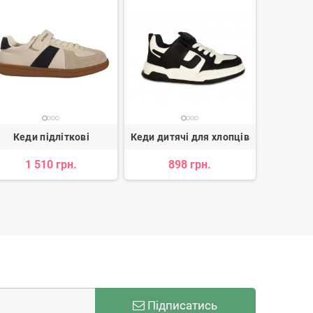
Кеди підліткові
Кеди дитячі для хлопців
Кеди п
х
1 510 грн.
898 грн.
1 
Підписатись