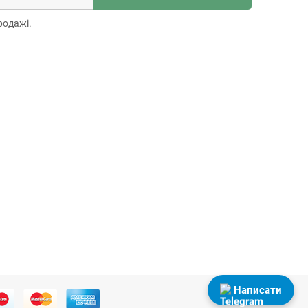
родажі.
Написати