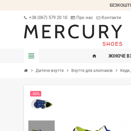
БЕЗКОШТО
+38 (067) 579 20 10
Про нас
Контакти
view_headline
ЖІНОЧЕ В
home
chevron_right
Дитяче взуття
chevron_right
Взуття для хлопчиків
chevron_right
Кеди 
-50%