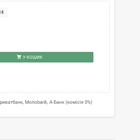
24
shopping_cart
У КОШИК
иватбанк, Monobank, А-Банк (комісія 0%)