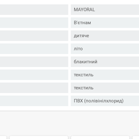
MAYORAL
В'єтнам
дитяче
літо
блакитний
текстиль
текстиль
ПВХ (полівінілхлорид)