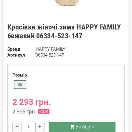
Кросівки жіночі зима HAPPY FAMILY
бежевий 06334-523-147
Бренд
HAPPY FAMILY
Артикул
06334-523-147
Розмір
36
2 293 грн.
2 866 грн.
-20%
shopping_cart
remove
add
У КОШИК