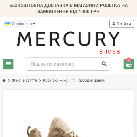
БЕЗКОШТОВНА ДОСТАВКА В МАГАЗИНИ РОЗЕТКА НА
ЗАМОВЛЕННЯ ВІД 1000 ГРН
Увійти
Українська
person
0
view_headline
search
chevron_right
chevron_right
chevron_right
Жіноче взуття
Кросівки жіночі
Кросівки жіночі
-20%