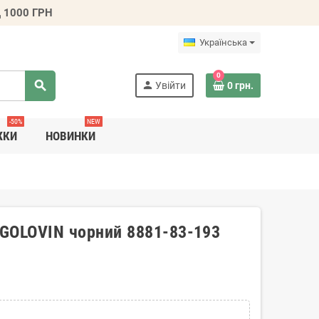
 1000 ГРН
Українська
0
search
person
Увійти
0 грн.
-50%
NEW
ЖКИ
НОВИНКИ
 GOLOVIN чорний 8881-83-193