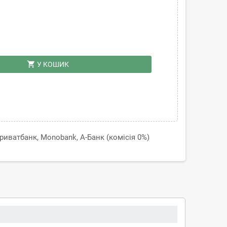
shopping_cart
У КОШИК
иватбанк, Monobank, А-Банк (комісія 0%)