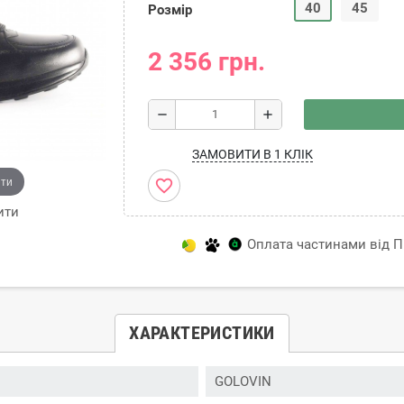
40
45
Розмір
2 356 грн.
remove
add
ЗАМОВИТИ В 1 КЛІК
ити
favorite_border
ити
Оплата частинами від Пр
ХАРАКТЕРИСТИКИ
GOLOVIN