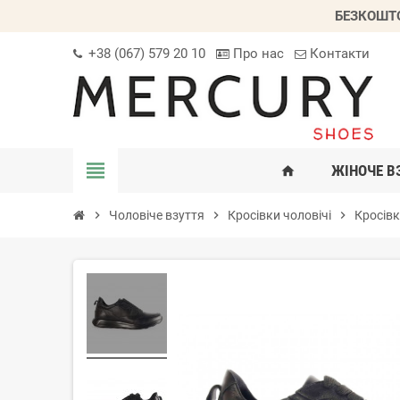
БЕЗКОШТО
+38 (067) 579 20 10
Про нас
Контакти
view_headline
ЖІНОЧЕ В
home
chevron_right
Чоловіче взуття
chevron_right
Кросівки чоловічі
chevron_right
Кросівк