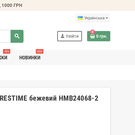
 1000 ГРН
Українська
0
search
person
Увійти
0 грн.
-50%
NEW
ЖКИ
НОВИНКИ
н RESTIME бежевий HMB24068-2