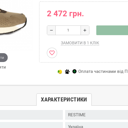
2 472 грн.
remove
add
ЗАМОВИТИ В 1 КЛІК
favorite_border
ити
ити
Оплата частинами від Пр
ХАРАКТЕРИСТИКИ
RESTIME
Україна