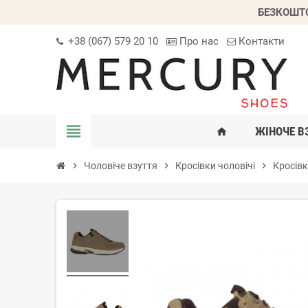
БЕЗКОШТО
+38 (067) 579 20 10
Про нас
Контакти
view_headline
ЖІНОЧЕ В
home
chevron_right
Чоловіче взуття
chevron_right
Кросівки чоловічі
chevron_right
Кросівк