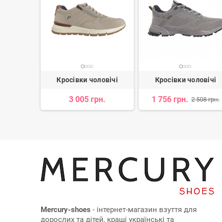
ловічі
Кросівки чоловічі
Кросівки чоловічі
3 005 грн.
1 756 грн.
 512 грн.
2 508 грн.
Mercury-shoes
- інтернет-магазин взуття для
дорослих та дітей, кращі українські та