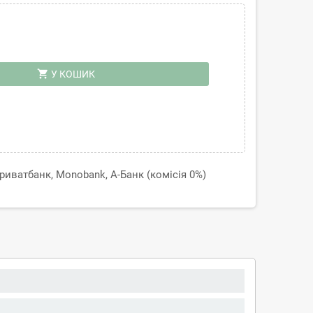
shopping_cart
У КОШИК
иватбанк, Monobank, А-Банк (комісія 0%)