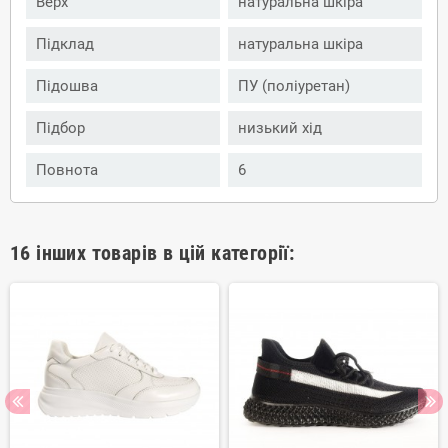
Верх
натуральна шкіра
Підклад
натуральна шкіра
Підошва
ПУ (поліуретан)
Підбор
низький хід
Повнота
6
16 інших товарів в цій категорії: