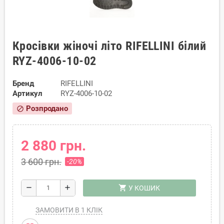
Кросівки жіночі літо RIFELLINI білий
RYZ-4006-10-02
Бренд
RIFELLINI
Артикул
RYZ-4006-10-02
Розпродано
block
2 880 грн.
3 600 грн.
-20%
shopping_cart
remove
add
У КОШИК
ЗАМОВИТИ В 1 КЛІК