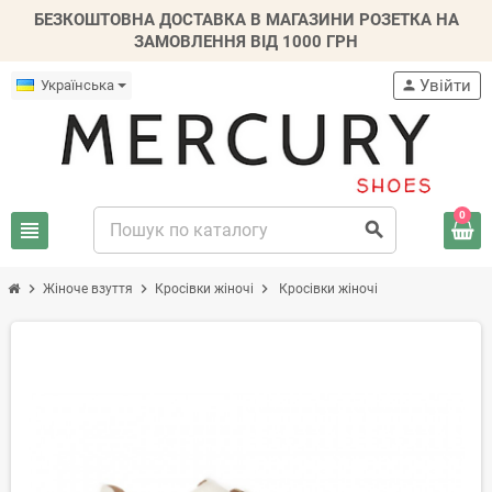
БЕЗКОШТОВНА ДОСТАВКА В МАГАЗИНИ РОЗЕТКА НА
ЗАМОВЛЕННЯ ВІД 1000 ГРН
Увійти
Українська
person
0
view_headline
search
chevron_right
chevron_right
chevron_right
Жіноче взуття
Кросівки жіночі
Кросівки жіночі
-20%