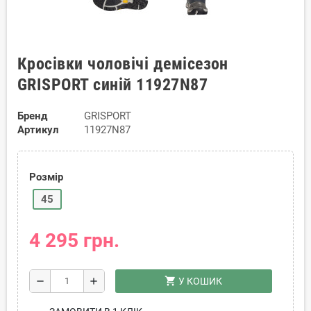
Кросівки чоловічі демісезон
GRISPORT синій 11927N87
Бренд
GRISPORT
Артикул
11927N87
Розмір
45
4 295 грн.
shopping_cart
remove
add
У КОШИК