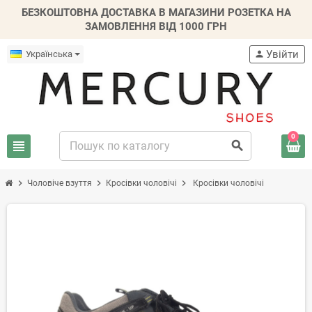
БЕЗКОШТОВНА ДОСТАВКА В МАГАЗИНИ РОЗЕТКА НА
ЗАМОВЛЕННЯ ВІД 1000 ГРН
Увійти
Українська
person
0
view_headline
search
chevron_right
chevron_right
chevron_right
Чоловіче взуття
Кросівки чоловічі
Кросівки чоловічі