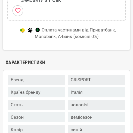
ЗАМОВИТИ В 1 КЛІК
favorite_border
Оплата частинами від Приватбанк,
Monobank, А-Банк (комісія 0%)
ХАРАКТЕРИСТИКИ
Бренд
GRISPORT
Країна бренду
Італія
Стать
чоловічі
Сезон
демісезон
Колір
синій