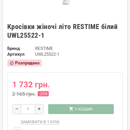
Кросівки жіночі літо RESTIME білий
UWL25522-1
Бренд
RESTIME
Артикул
UWL25522-1
Розпродано
block
1 732 грн.
2 165 грн.
-20%
shopping_cart
remove
add
У КОШИК
ЗАМОВИТИ В 1 КЛІК