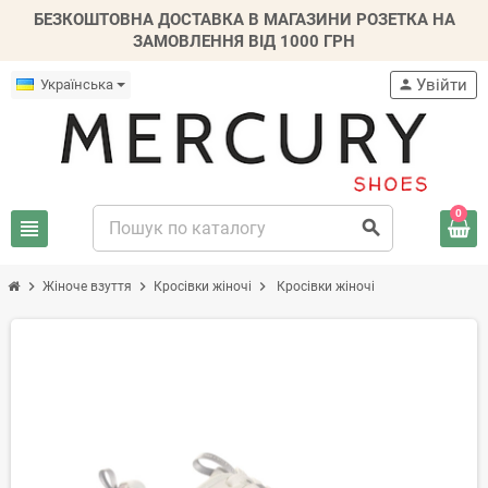
БЕЗКОШТОВНА ДОСТАВКА В МАГАЗИНИ РОЗЕТКА НА
ЗАМОВЛЕННЯ ВІД 1000 ГРН
Увійти
Українська
person
0
view_headline
search
chevron_right
chevron_right
chevron_right
Жіноче взуття
Кросівки жіночі
Кросівки жіночі
-20%