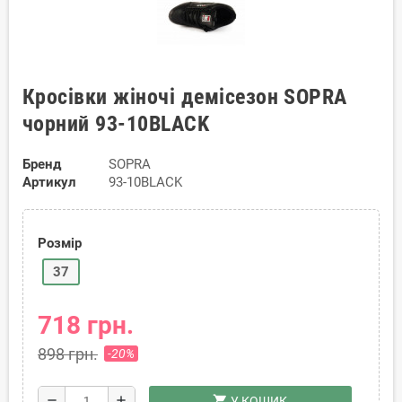
Кросівки жіночі демісезон SOPRA
чорний 93-10BLACK
Бренд
SOPRA
Артикул
93-10BLACK
Розмір
37
718 грн.
898 грн.
-20%
shopping_cart
remove
add
У КОШИК