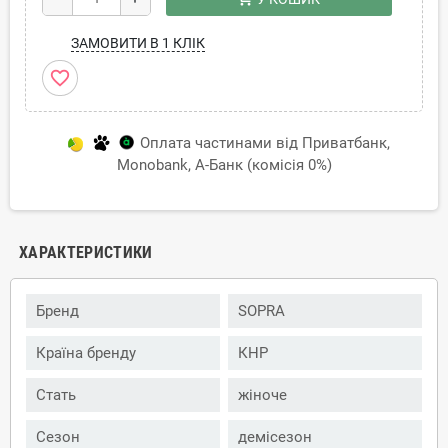
ЗАМОВИТИ В 1 КЛІК
favorite_border
Оплата частинами від Приватбанк,
Monobank, А-Банк (комісія 0%)
ХАРАКТЕРИСТИКИ
Бренд
SOPRA
Країна бренду
КНР
Стать
жіноче
Сезон
демісезон