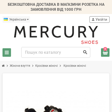
БЕЗКОШТОВНА ДОСТАВКА В МАГАЗИНИ РОЗЕТКА НА
ЗАМОВЛЕННЯ ВІД 1000 ГРН
Увійти
Українська
person
0
view_headline
search
chevron_right
chevron_right
chevron_right
Жіноче взуття
Кросівки жіночі
Кросівки жіночі
-20%