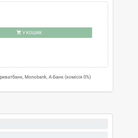
shopping_cart
У КОШИК
иватбанк, Monobank, А-Банк (комісія 0%)