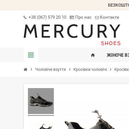
БЕЗКОШТО
+38 (067) 579 20 10
Про нас
Контакти
view_headline
ЖІНОЧЕ В
home
chevron_right
Чоловіче взуття
chevron_right
Кросівки чоловічі
chevron_right
Кросівк