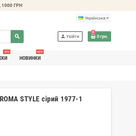
 1000 ГРН
Українська
0
search
person
Увійти
0 грн.
-50%
NEW
ЖКИ
НОВИНКИ
 ROMA STYLE сірий 1977-1