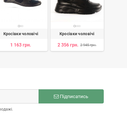
Кросівки чоловічі
Кросівки чоловічі
Кросі
1 163 грн.
2 356 грн.
3 
2 945 грн.
Підписатись
родажі.