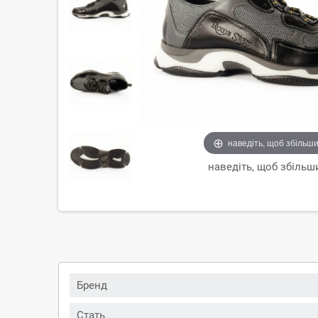
наведіть, щоб збільш
наведіть, щоб збільш
Бренд
Стать