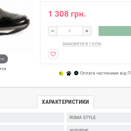
1 308 грн.
remove
add
ЗАМОВИТИ В 1 КЛІК
favorite_border
ити
ити
Оплата частинами від Пр
ХАРАКТЕРИСТИКИ
ROMA STYLE
чоловіче