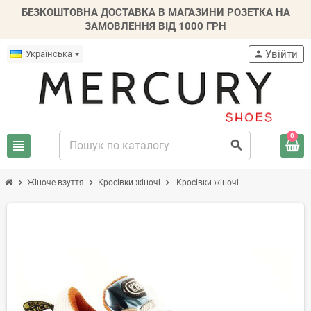
БЕЗКОШТОВНА ДОСТАВКА В МАГАЗИНИ РОЗЕТКА НА
ЗАМОВЛЕННЯ ВІД 1000 ГРН
Увійти
Українська
person
0
view_headline
search
chevron_right
chevron_right
chevron_right
Жіноче взуття
Кросівки жіночі
Кросівки жіночі
-20%