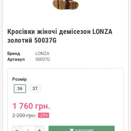
Кросівки жіночі демісезон LONZA
золотий 50037G
Бренд
LONZA
Артикул
50037G
Розмір
36
37
1 760 грн.
2 200 грн.
-20%
shopping_cart
remove
add
У КОШИК