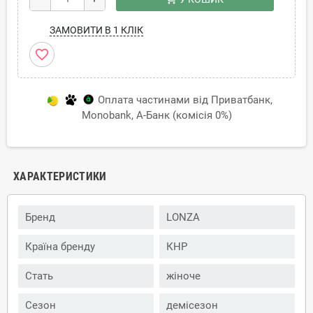
ЗАМОВИТИ В 1 КЛІК
favorite_border
Оплата частинами від Приватбанк,
Monobank, А-Банк (комісія 0%)
ХАРАКТЕРИСТИКИ
Бренд
LONZA
Країна бренду
КНР
Стать
жіноче
Сезон
демісезон