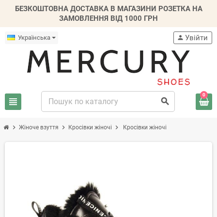
БЕЗКОШТОВНА ДОСТАВКА В МАГАЗИНИ РОЗЕТКА НА
ЗАМОВЛЕННЯ ВІД 1000 ГРН
Увійти
Українська
person
0
view_headline
search
chevron_right
chevron_right
chevron_right
Жіноче взуття
Кросівки жіночі
Кросівки жіночі
-20%