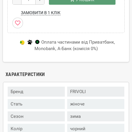
ЗАМОВИТИ В 1 КЛІК
favorite_border
Оплата частинами від Приватбанк,
Monobank, А-Банк (комісія 0%)
ХАРАКТЕРИСТИКИ
Бренд
FRIVOLI
Стать
жіноче
Сезон
зима
Колір
чорний