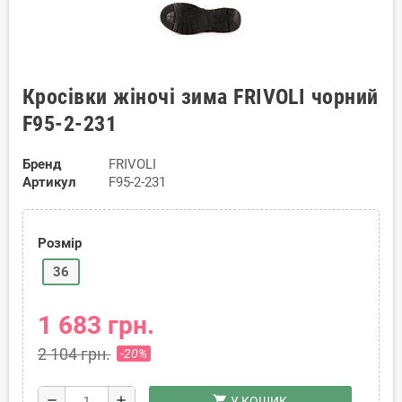
Кросівки жіночі зима FRIVOLI чорний
F95-2-231
Бренд
FRIVOLI
Артикул
F95-2-231
Розмір
36
1 683 грн.
2 104 грн.
-20%
shopping_cart
remove
add
У КОШИК