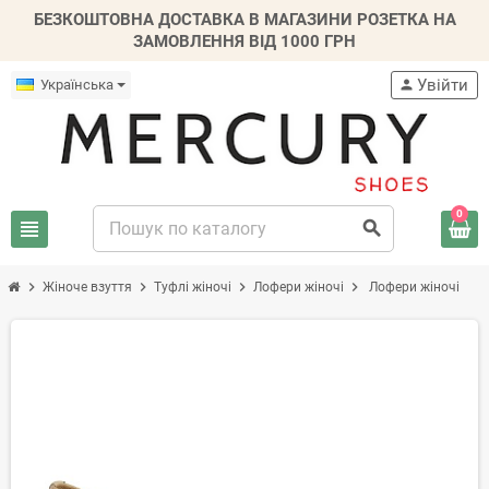
БЕЗКОШТОВНА ДОСТАВКА В МАГАЗИНИ РОЗЕТКА НА
ЗАМОВЛЕННЯ ВІД 1000 ГРН
Увійти
Українська
person
0
view_headline
search
chevron_right
chevron_right
chevron_right
chevron_right
Жіноче взуття
Туфлі жіночі
Лофери жіночі
Лофери жіночі