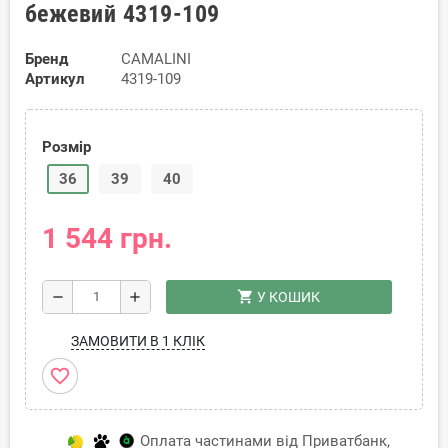
бежевий 4319-109
Бренд
CAMALINI
Артикул
4319-109
Розмір
36
39
40
1 544 грн.
shopping_cart
remove
add
У КОШИК
ЗАМОВИТИ В 1 КЛІК
favorite_border
Оплата частинами від Приватбанк,