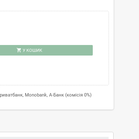
shopping_cart
У КОШИК
иватбанк, Monobank, А-Банк (комісія 0%)