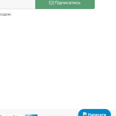
Підписатись
родажі.
Написати