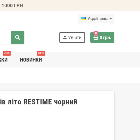
 1000 ГРН
Українська
0
search
person
Увійти
0 грн.
-50%
NEW
ЖКИ
НОВИНКИ
ців літо RESTIME чорний