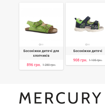
тячі для
Босоніжки дитячі для
Босоніжки дитячі
ів
хлопчиків
908 грн.
1 135 грн.
896 грн.
29 грн.
1 280 грн.