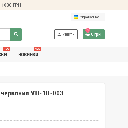
 1000 ГРН
Українська
0
search
person
Увійти
0 грн.
-50%
NEW
ЖКИ
НОВИНКИ
U червоний VH-1U-003