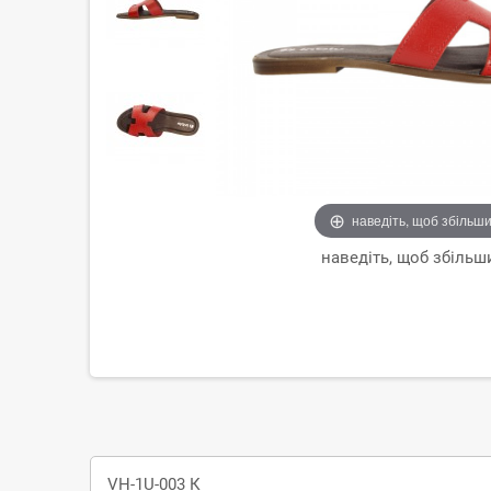
наведіть, щоб збільш
наведіть, щоб збільш
VH-1U-003 К