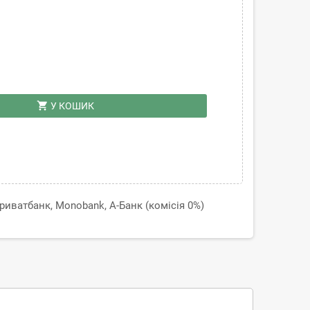
shopping_cart
У КОШИК
иватбанк, Monobank, А-Банк (комісія 0%)