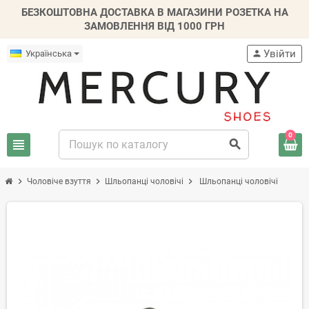
БЕЗКОШТОВНА ДОСТАВКА В МАГАЗИНИ РОЗЕТКА НА
ЗАМОВЛЕННЯ ВІД 1000 ГРН
Увійти
Українська
person
0
view_headline
search
chevron_right
chevron_right
chevron_right
Чоловіче взуття
Шльопанці чоловічі
Шльопанці чоловічі
-20%