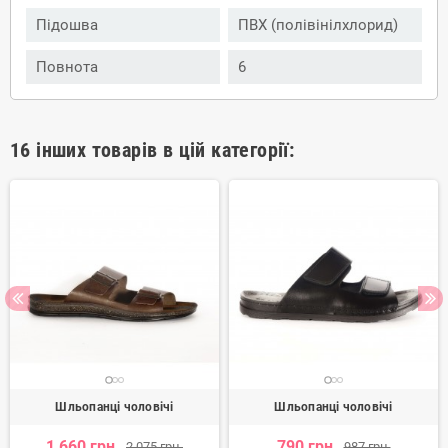
Підошва
ПВХ (полівінілхлорид)
Повнота
6
16 інших товарів в цій категорії:
Шльопанці чоловічі
Шльопанці чоловічі
1 660 грн.
790 грн.
2 075 грн.
987 грн.