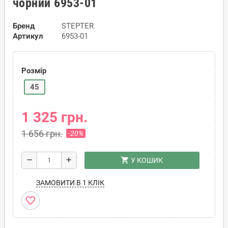
чорний 6953-01
Бренд
STEPTER
Артикул
6953-01
Розмір
45
1 325 грн.
1 656 грн.
-20%
shopping_cart
remove
add
У КОШИК
ЗАМОВИТИ В 1 КЛІК
favorite_border