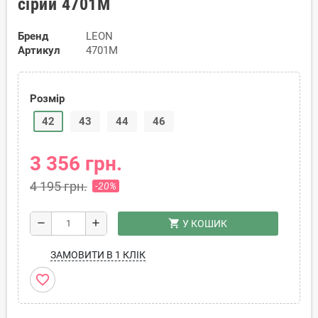
сірий 4701M
Бренд
LEON
Артикул
4701M
Розмір
42
43
44
46
3 356 грн.
4 195 грн.
-20%
shopping_cart
remove
add
У КОШИК
ЗАМОВИТИ В 1 КЛІК
favorite_border