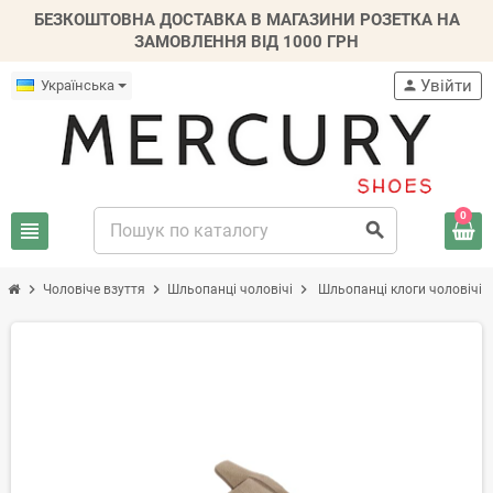
БЕЗКОШТОВНА ДОСТАВКА В МАГАЗИНИ РОЗЕТКА НА
ЗАМОВЛЕННЯ ВІД 1000 ГРН
Увійти
Українська
person
0
view_headline
search
chevron_right
chevron_right
chevron_right
Чоловіче взуття
Шльопанці чоловічі
Шльопанці клоги чоловічі
-20%