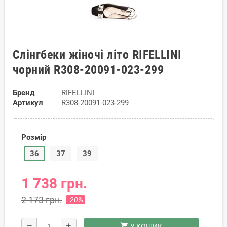
Слінгбеки жіночі літо RIFELLINI
чорний R308-20091-023-299
Бренд
RIFELLINI
Артикул
R308-20091-023-299
Розмір
36
37
39
1 738 грн.
2 173 грн.
-20%
shopping_cart
remove
add
У КОШИК