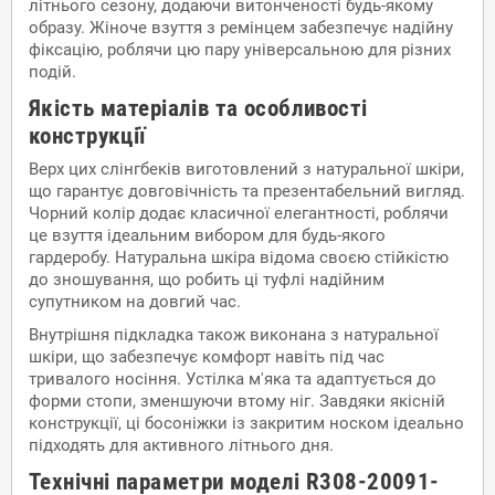
літнього сезону, додаючи витонченості будь-якому
образу. Жіноче взуття з ремінцем забезпечує надійну
фіксацію, роблячи цю пару універсальною для різних
подій.
Якість матеріалів та особливості
конструкції
Верх цих слінгбеків виготовлений з натуральної шкіри,
що гарантує довговічність та презентабельний вигляд.
Чорний колір додає класичної елегантності, роблячи
це взуття ідеальним вибором для будь-якого
гардеробу. Натуральна шкіра відома своєю стійкістю
до зношування, що робить ці туфлі надійним
супутником на довгий час.
Внутрішня підкладка також виконана з натуральної
шкіри, що забезпечує комфорт навіть під час
тривалого носіння. Устілка м'яка та адаптується до
форми стопи, зменшуючи втому ніг. Завдяки якісній
конструкції, ці босоніжки із закритим носком ідеально
підходять для активного літнього дня.
Технічні параметри моделі R308-20091-