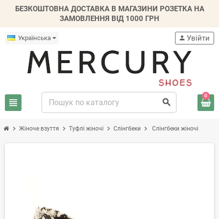
БЕЗКОШТОВНА ДОСТАВКА В МАГАЗИНИ РОЗЕТКА НА
ЗАМОВЛЕННЯ ВІД 1000 ГРН
Увійти
Українська
person
0
view_headline
search
chevron_right
chevron_right
chevron_right
chevron_right
Жіноче взуття
Туфлі жіночі
Слінгбеки
Слінгбеки жіночі
-20%