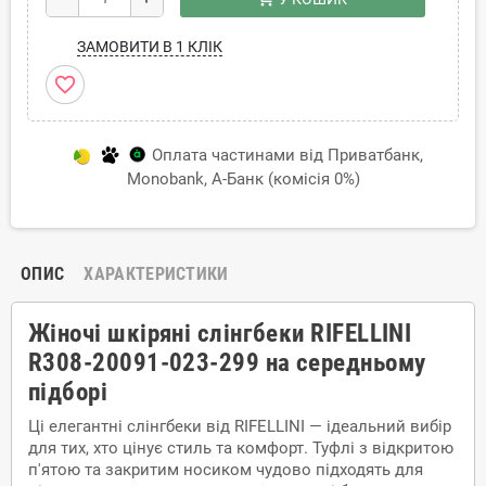
ЗАМОВИТИ В 1 КЛІК
favorite_border
Оплата частинами від Приватбанк,
Monobank, А-Банк (комісія 0%)
ОПИС
ХАРАКТЕРИСТИКИ
Жіночі шкіряні слінгбеки RIFELLINI
R308-20091-023-299 на середньому
підборі
Ці елегантні слінгбеки від RIFELLINI — ідеальний вибір
для тих, хто цінує стиль та комфорт. Туфлі з відкритою
п'ятою та закритим носиком чудово підходять для