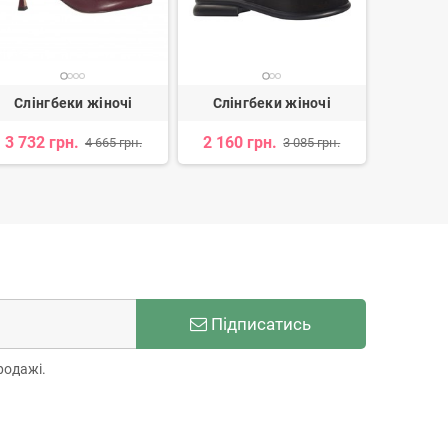
Слінгбеки жіночі
Слінгбеки жіночі
Слінг
3 732 грн.
2 160 грн.
2 323 
4 665 грн.
3 085 грн.
Підписатись
родажі.