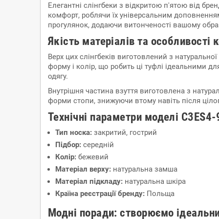
Елегантні слінгбеки з відкритою п'ятою від брен
комфорт, роблячи їх універсальним доповненням 
прогулянок, додаючи витонченості вашому обра
Якість матеріалів та особливості 
Верх цих слінгбеків виготовлений з натуральної
форму і колір, що робить ці туфлі ідеальними д
одягу.
Внутрішня частина взуття виготовлена з натурал
форми стопи, знижуючи втому навіть після цілого
Технічні параметри моделі C3ES4-
Тип носка:
закритий, гострий
Підбор:
середній
Колір:
бежевий
Матеріал верху:
натуральна замша
Матеріал підкладу:
натуральна шкіра
Країна реєстрації бренду:
Польща
Модні поради: створюємо ідеальн