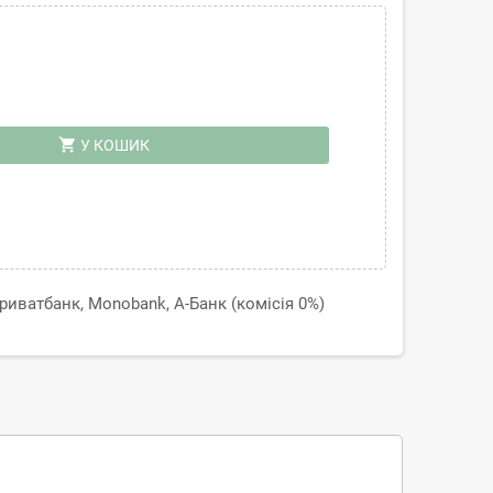
shopping_cart
У КОШИК
иватбанк, Monobank, А-Банк (комісія 0%)