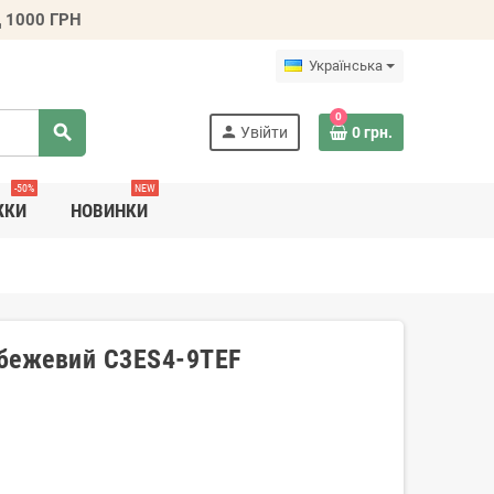
 1000 ГРН
Українська
0
search
person
Увійти
0 грн.
-50%
NEW
ЖКИ
НОВИНКИ
 бежевий C3ES4-9TEF