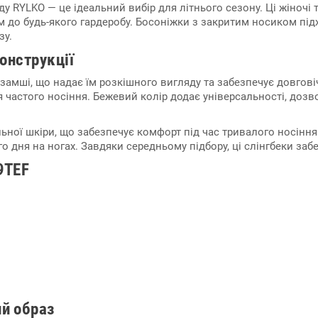
ду RYLKO — це ідеальний вибір для літнього сезону. Ці жіночі 
до будь-якого гардеробу. Босоніжки з закритим носиком підход
зу.
конструкції
 замші, що надає їм розкішного вигляду та забезпечує довгов
ля частого носіння. Бежевий колір додає універсальності, доз
ьної шкіри, що забезпечує комфорт під час тривалого носіння.
 дня на ногах. Завдяки середньому підбору, ці слінгбеки забез
9TEF
ий образ