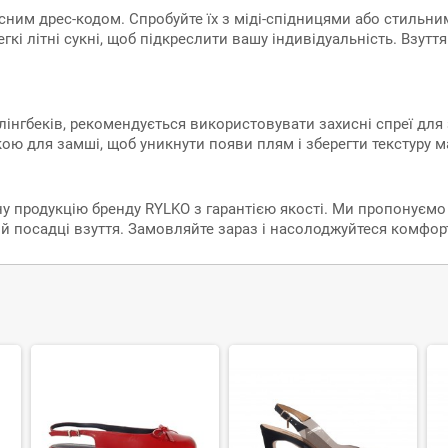
існим дрес-кодом. Спробуйте їх з міді-спідницями або стиль
гкі літні сукні, щоб підкреслити вашу індивідуальність. Взутт
нгбеків, рекомендується використовувати захисні спреї для з
ю для замші, щоб уникнути появи плям і зберегти текстуру ма
у продукцію бренду RYLKO з гарантією якості. Ми пропонуємо 
ій посадці взуття. Замовляйте зараз і насолоджуйтеся комфор