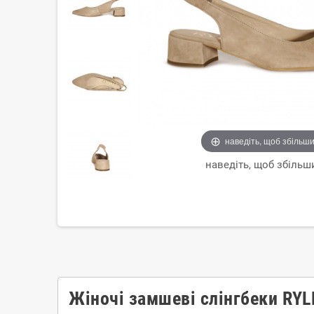
наведіть, щоб збільш
наведіть, щоб збільш
Жіночі замшеві слінгбеки RYL