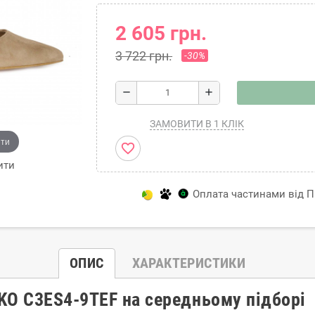
2 605 грн.
3 722 грн.
-30%
remove
add
ЗАМОВИТИ В 1 КЛІК
ити
favorite_border
ити
Оплата частинами від Пр
ОПИС
ХАРАКТЕРИСТИКИ
KO C3ES4-9TEF на середньому підборі