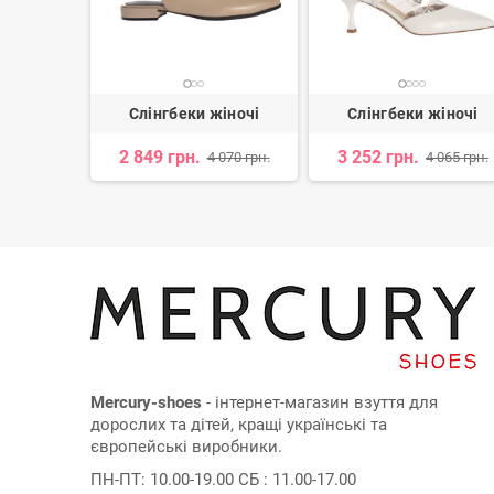
жіночі
Слінгбеки жіночі
Слінгбеки жіночі
2 849 грн.
3 252 грн.
 550 грн.
4 070 грн.
4 065 грн.
Mercury-shoes
- інтернет-магазин взуття для
дорослих та дітей, кращі українські та
європейські виробники.
ПН-ПТ: 10.00-19.00 СБ : 11.00-17.00