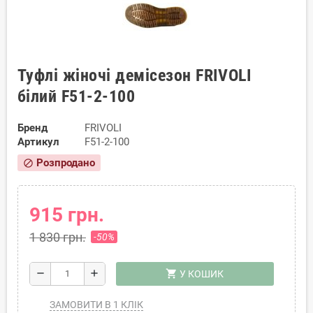
Туфлі жіночі демісезон FRIVOLI
білий F51-2-100
Бренд
FRIVOLI
Артикул
F51-2-100
Розпродано
block
915 грн.
1 830 грн.
-50%
shopping_cart
remove
add
У КОШИК
ЗАМОВИТИ В 1 КЛІК