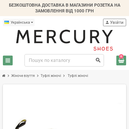
БЕЗКОШТОВНА ДОСТАВКА В МАГАЗИНИ РОЗЕТКА НА
ЗАМОВЛЕННЯ ВІД 1000 ГРН
Увійти
Українська
person
0
view_headline
search
chevron_right
chevron_right
chevron_right
Жіноче взуття
Туфлі жіночі
Туфлі жіночі
-50%