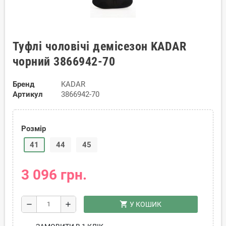
Туфлі чоловічі демісезон KADAR
чорний 3866942-70
Бренд
KADAR
Артикул
3866942-70
Розмір
41
44
45
3 096 грн.
shopping_cart
remove
add
У КОШИК