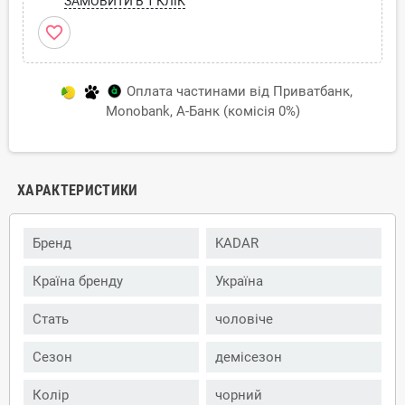
ЗАМОВИТИ В 1 КЛІК
favorite_border
Оплата частинами від Приватбанк,
Monobank, А-Банк (комісія 0%)
ХАРАКТЕРИСТИКИ
Бренд
KADAR
Країна бренду
Україна
Стать
чоловіче
Сезон
демісезон
Колір
чорний