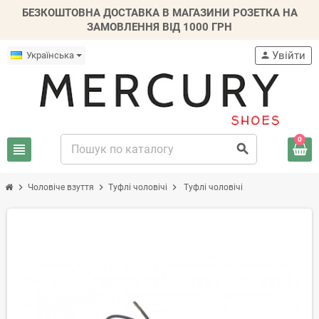
БЕЗКОШТОВНА ДОСТАВКА В МАГАЗИНИ РОЗЕТКА НА
ЗАМОВЛЕННЯ ВІД 1000 ГРН
Увійти
Українська
person
0
view_headline
search
chevron_right
chevron_right
chevron_right
Чоловіче взуття
Туфлі чоловічі
Туфлі чоловічі