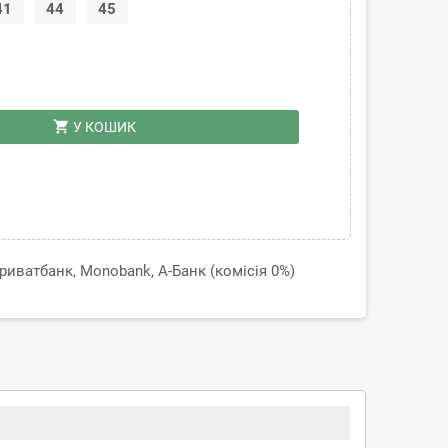
41
44
45
shopping_cart
У КОШИК
иватбанк, Monobank, А-Банк (комісія 0%)