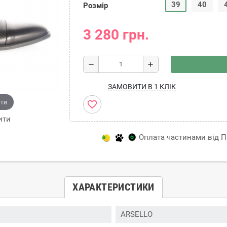
39
40
Розмір
3 280 грн.
remove
add
ЗАМОВИТИ В 1 КЛІК
ити
favorite_border
ити
Оплата частинами від Пр
ХАРАКТЕРИСТИКИ
ARSELLO