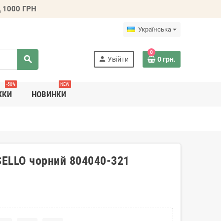
 1000 ГРН
Українська
0
search
person
Увійти
0 грн.
-50%
NEW
ЖКИ
НОВИНКИ
SELLO чорний 804040-321