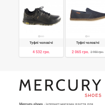
вічі
Туфлі чоловічі
Туфлі чоловічі
4 532 грн.
2 065 грн.
 950 грн.
2 950 грн.
Mercury-shoes
- інтернет-магазин взуття для