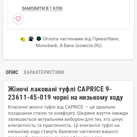
ЗАМОВИТИ В 1 КЛІК
favorite_border
Оплата частинами від Приватбанк,
Monobank, А-Банк (комісія 0%)
ОПИС
ХАРАКТЕРИСТИКИ
Жіночі лаковані туфлі CAPRICE 9-
23611-45-019 чорні на низькому ходу
Класичні жіночі туфлі від CAPRICE — це ідеальне
поєднання стилю та комфорту. Шкіряне взуття завжди
залишається актуальним вибором для тих, хто цінує
елегантність та практичність. Ці елегантні туфлі на
низькому ходу стануть базовою частиною вашого