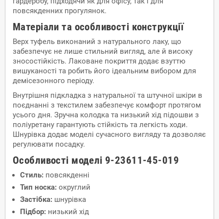
гардеробу, підходячи як для офісу, так і для
повсякденних прогулянок.
Матеріали та особливості конструкції
Верх туфель виконаний з натурального лаку, що
забезпечує не лише стильний вигляд, але й високу
зносостійкість. Лаковане покриття додає взуттю
вишуканості та робить його ідеальним вибором для
демісезонного періоду.
Внутрішня підкладка з натуральної та штучної шкіри в
поєднанні з текстилем забезпечує комфорт протягом
усього дня. Зручна колодка та низький хід підошви з
поліуретану гарантують стійкість та легкість ходи.
Шнурівка додає моделі сучасного вигляду та дозволяє
регулювати посадку.
Особливості моделі 9-23611-45-019
Стиль:
повсякденні
Тип носка:
округлий
Застібка:
шнурівка
Підбор:
низький хід