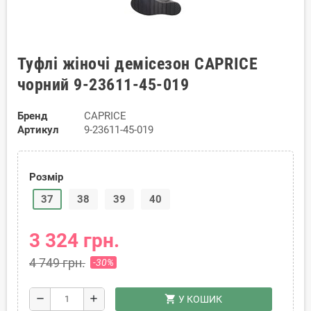
Туфлі жіночі демісезон CAPRICE
чорний 9-23611-45-019
Бренд
CAPRICE
Артикул
9-23611-45-019
Розмір
37
38
39
40
3 324 грн.
4 749 грн.
-30%
shopping_cart
remove
add
У КОШИК