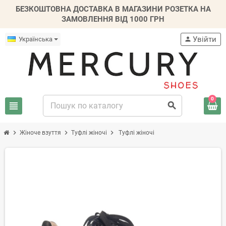
БЕЗКОШТОВНА ДОСТАВКА В МАГАЗИНИ РОЗЕТКА НА
ЗАМОВЛЕННЯ ВІД 1000 ГРН
Увійти
Українська
person
0
view_headline
search
chevron_right
chevron_right
chevron_right
Жіноче взуття
Туфлі жіночі
Туфлі жіночі
-30%