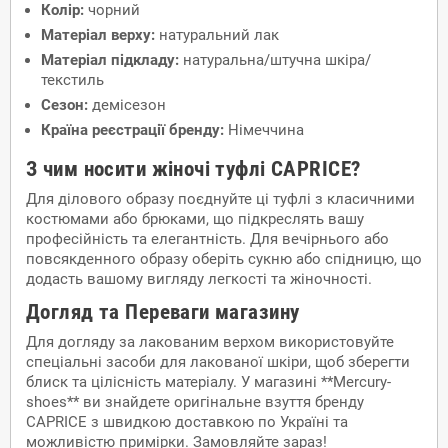
Колір:
чорний
Матеріал верху:
натуральний лак
Матеріал підкладу:
натуральна/штучна шкіра/
текстиль
Сезон:
демісезон
Країна реєстрації бренду:
Німеччина
З чим носити жіночі туфлі CAPRICE?
Для ділового образу поєднуйте ці туфлі з класичними
костюмами або брюками, що підкреслять вашу
професійність та елегантність. Для вечірнього або
повсякденного образу оберіть сукню або спідницю, що
додасть вашому вигляду легкості та жіночності.
Догляд та Переваги магазину
Для догляду за лакованим верхом використовуйте
спеціальні засоби для лакованої шкіри, щоб зберегти
блиск та цілісність матеріалу. У магазині **Mercury-
shoes** ви знайдете оригінальне взуття бренду
CAPRICE з швидкою доставкою по Україні та
можливістю примірки. Замовляйте зараз!