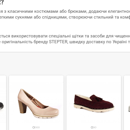
R?
ся з класичними костюмами або брюками, додаючи елегантност
легкими сукнями або спідницями, створюючи стильний та ком
ься використовувати спеціальні щітки та засоби для чищення
те оригінальність бренду STEPTER, швидку доставку по Україні