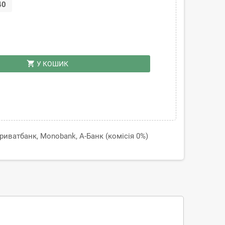
40
shopping_cart
У КОШИК
иватбанк, Monobank, А-Банк (комісія 0%)