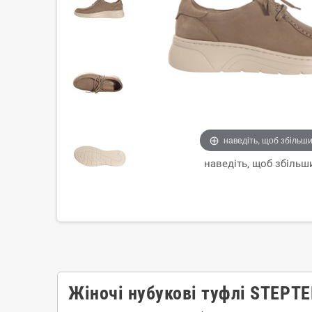
наведіть, щоб збільш
наведіть, щоб збільш
Жіночі нубукові туфлі STEPTE