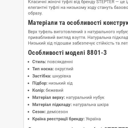
Класичні жіночі туфлі від бренду STEPTER — це 
елегантні туфлі на низькому ходу стануть базов
образу.
Матеріали та особливості конструк
Верх туфель виготовлений з натурального нубуку
привабливий вигляд взуття. Натуральна підклад
Низький хід підошви забезпечує стійкість та лег
Особливості моделі 8801-3
Стиль:
повсякденні
Тип носка:
округлий
Застібка:
шнурівка
Підбор:
низький хід
Колір:
бежевий
Матеріал верху:
натуральний нубук
Матеріал підкладу:
натуральна шкіра
Сезон:
демісезон
Країна реєстрації бренду:
Україна