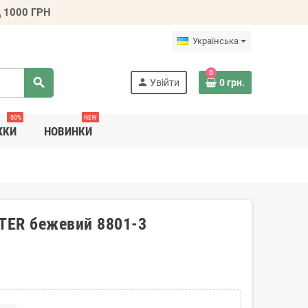
 1000 ГРН
Українська
0
search
person
Увійти
0 грн.
-50%
NEW
ЖКИ
НОВИНКИ
PTER бежевий 8801-3