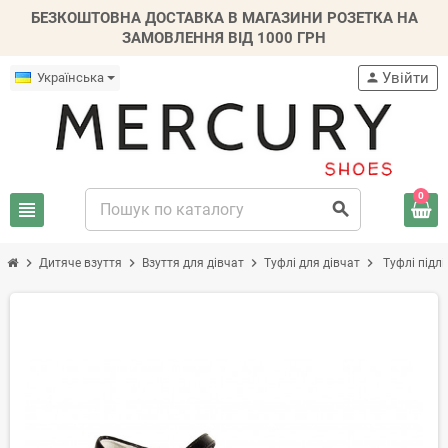
БЕЗКОШТОВНА ДОСТАВКА В МАГАЗИНИ РОЗЕТКА НА
ЗАМОВЛЕННЯ ВІД 1000 ГРН
Увійти
Українська
person
0
view_headline
search
chevron_right
chevron_right
chevron_right
chevron_right
Дитяче взуття
Взуття для дівчат
Туфлі для дівчат
Туфлі підлі
-30%