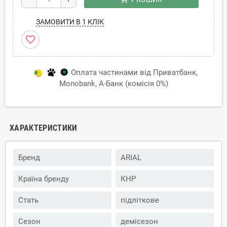
ЗАМОВИТИ В 1 КЛІК
favorite_border
Оплата частинами від Приватбанк,
Monobank, А-Банк (комісія 0%)
ХАРАКТЕРИСТИКИ
Бренд
ARIAL
Країна бренду
КНР
Стать
підліткове
Сезон
демісезон