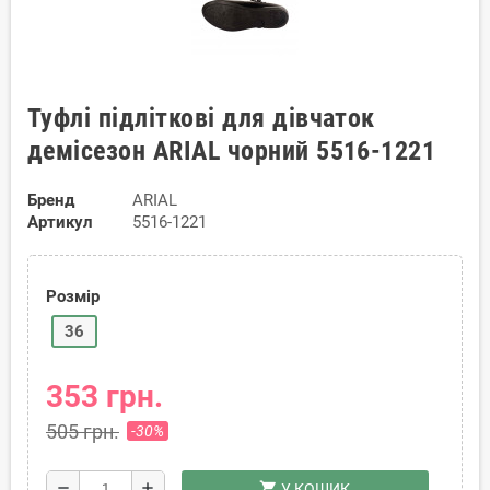
Туфлі підліткові для дівчаток
демісезон ARIAL чорний 5516-1221
Бренд
ARIAL
Артикул
5516-1221
Розмір
36
353 грн.
505 грн.
-30%
shopping_cart
remove
add
У КОШИК