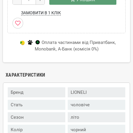
ЗАМОВИТИ В 1 КЛІК
favorite_border
Оплата частинами від Приватбанк,
Monobank, А-Банк (комісія 0%)
ХАРАКТЕРИСТИКИ
Бренд
LIONELI
Стать
чоловіче
Сезон
літо
Колір
чорний