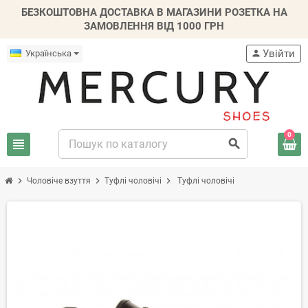
БЕЗКОШТОВНА ДОСТАВКА В МАГАЗИНИ РОЗЕТКА НА
ЗАМОВЛЕННЯ ВІД 1000 ГРН
Увійти
Українська
person
0
view_headline
search
chevron_right
chevron_right
chevron_right
Чоловіче взуття
Туфлі чоловічі
Туфлі чоловічі
-20%