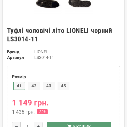
Туфлі чоловічі літо LIONELI чорний
LS3014-11
Бренд
LIONELI
Артикул
LS3014-11
Розмір
41
42
43
45
1 149 грн.
1 436 грн.
-20%
shopping_cart
remove
add
У КОШИК